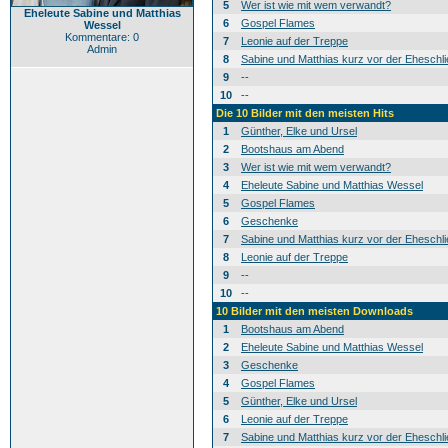
5
Wer ist wie mit wem verwandt?
Eheleute Sabine und Matthias
6
Gospel Flames
Wessel
Kommentare: 0
7
Leonie auf der Treppe
Admin
8
Sabine und Matthias kurz vor der Eheschl
9
--
10
--
Die 10 Bilder mit den meisten Hits
1
Günther, Elke und Ursel
2
Bootshaus am Abend
3
Wer ist wie mit wem verwandt?
4
Eheleute Sabine und Matthias Wessel
5
Gospel Flames
6
Geschenke
7
Sabine und Matthias kurz vor der Eheschl
8
Leonie auf der Treppe
9
--
10
--
10 Bilder mit den meisten Downloads
1
Bootshaus am Abend
2
Eheleute Sabine und Matthias Wessel
3
Geschenke
4
Gospel Flames
5
Günther, Elke und Ursel
6
Leonie auf der Treppe
7
Sabine und Matthias kurz vor der Eheschl