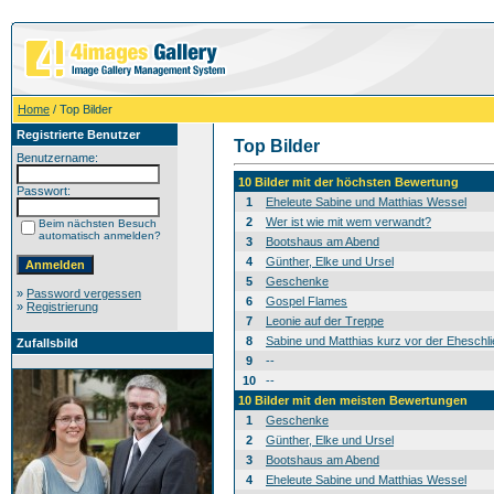
Home
/ Top Bilder
Registrierte Benutzer
Top Bilder
Benutzername:
10 Bilder mit der höchsten Bewertung
Passwort:
1
Eheleute Sabine und Matthias Wessel
2
Wer ist wie mit wem verwandt?
Beim nächsten Besuch
automatisch anmelden?
3
Bootshaus am Abend
4
Günther, Elke und Ursel
5
Geschenke
»
Password vergessen
6
Gospel Flames
»
Registrierung
7
Leonie auf der Treppe
8
Sabine und Matthias kurz vor der Eheschl
Zufallsbild
9
--
10
--
10 Bilder mit den meisten Bewertungen
1
Geschenke
2
Günther, Elke und Ursel
3
Bootshaus am Abend
4
Eheleute Sabine und Matthias Wessel