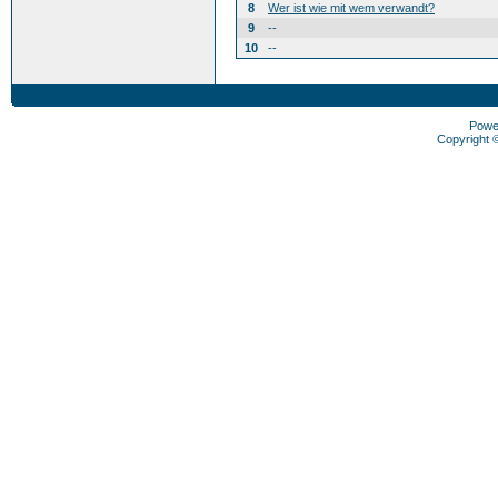
8
Wer ist wie mit wem verwandt?
9
--
10
--
Powe
Copyright