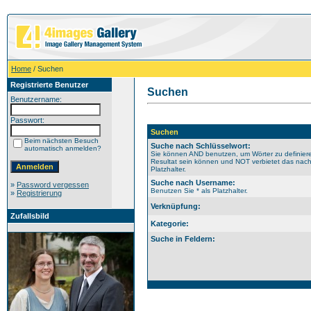
Home
/ Suchen
Registrierte Benutzer
Suchen
Benutzername:
Passwort:
Suchen
Beim nächsten Besuch
Suche nach Schlüsselwort:
automatisch anmelden?
Sie können AND benutzen, um Wörter zu definiere
Resultat sein können und NOT verbietet das nach
Platzhalter.
Suche nach Username:
»
Password vergessen
Benutzen Sie * als Platzhalter.
»
Registrierung
Verknüpfung:
Zufallsbild
Kategorie:
Suche in Feldern: