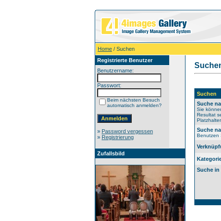
Home
/ Suchen
Registrierte Benutzer
Suche
Benutzername:
Passwort:
Suchen
Beim nächsten Besuch
Suche na
automatisch anmelden?
Sie können
Resultat s
Platzhalter
Suche na
»
Password vergessen
Benutzen S
»
Registrierung
Verknüpf
Zufallsbild
Kategori
Suche in