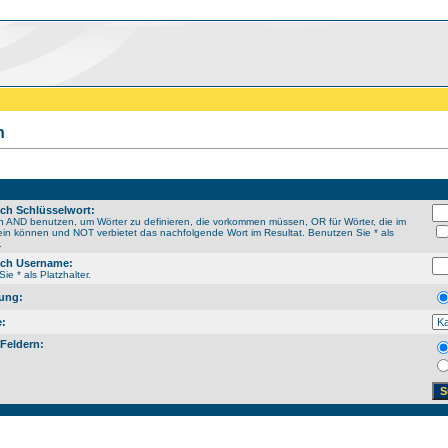
n
ch Schlüsselwort:
 AND benutzen, um Wörter zu definieren, die vorkommen müssen, OR für Wörter, die im
ein können und NOT verbietet das nachfolgende Wort im Resultat. Benutzen Sie * als
.
ch Username:
ie * als Platzhalter.
ung:
e:
 Feldern: