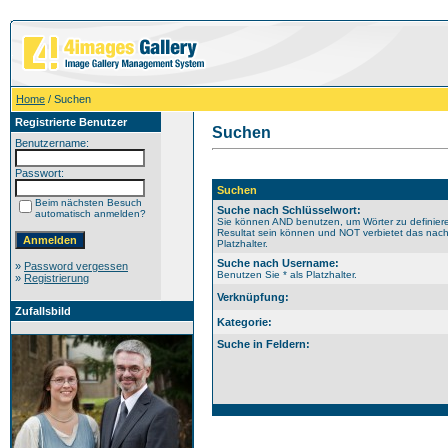
Home
/ Suchen
Registrierte Benutzer
Suchen
Benutzername:
Passwort:
Suchen
Beim nächsten Besuch
Suche nach Schlüsselwort:
automatisch anmelden?
Sie können AND benutzen, um Wörter zu definiere
Resultat sein können und NOT verbietet das nach
Platzhalter.
Suche nach Username:
»
Password vergessen
Benutzen Sie * als Platzhalter.
»
Registrierung
Verknüpfung:
Zufallsbild
Kategorie:
Suche in Feldern: