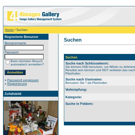
Home
/ Suchen
Registrierte Benutzer
Suchen
Benutzername:
Passwort:
Suchen
Beim nächsten Besuch
Suche nach Schlüsselwort:
automatisch anmelden?
Sie können AND benutzen, um Wörter zu definiere
Resultat sein können und NOT verbietet das nach
Platzhalter.
Suche nach Username:
»
Password vergessen
Benutzen Sie * als Platzhalter.
»
Registrierung
Verknüpfung:
Zufallsbild
Kategorie:
Suche in Feldern: