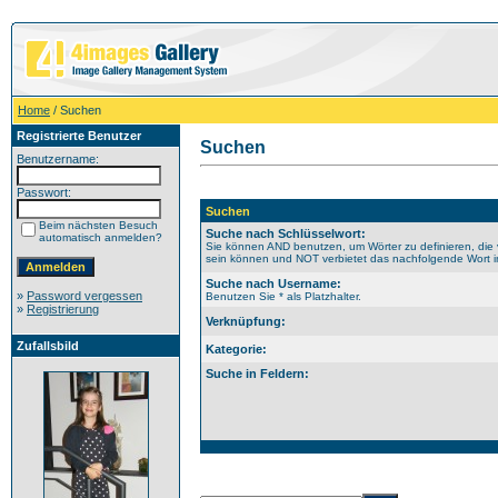
Home
/ Suchen
Registrierte Benutzer
Suchen
Benutzername:
Passwort:
Suchen
Beim nächsten Besuch
Suche nach Schlüsselwort:
automatisch anmelden?
Sie können AND benutzen, um Wörter zu definieren, die 
sein können und NOT verbietet das nachfolgende Wort im 
Suche nach Username:
»
Password vergessen
Benutzen Sie * als Platzhalter.
»
Registrierung
Verknüpfung:
Zufallsbild
Kategorie:
Suche in Feldern: