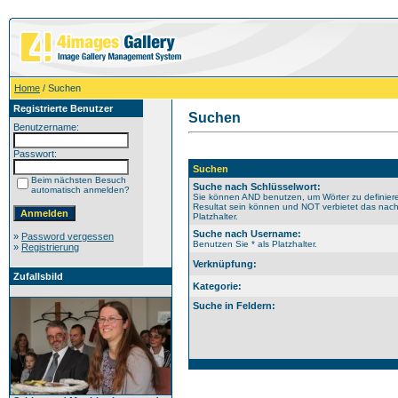
Home
/ Suchen
Registrierte Benutzer
Suchen
Benutzername:
Passwort:
Suchen
Beim nächsten Besuch
Suche nach Schlüsselwort:
automatisch anmelden?
Sie können AND benutzen, um Wörter zu definiere
Resultat sein können und NOT verbietet das nach
Platzhalter.
Suche nach Username:
»
Password vergessen
Benutzen Sie * als Platzhalter.
»
Registrierung
Verknüpfung:
Zufallsbild
Kategorie:
Suche in Feldern: