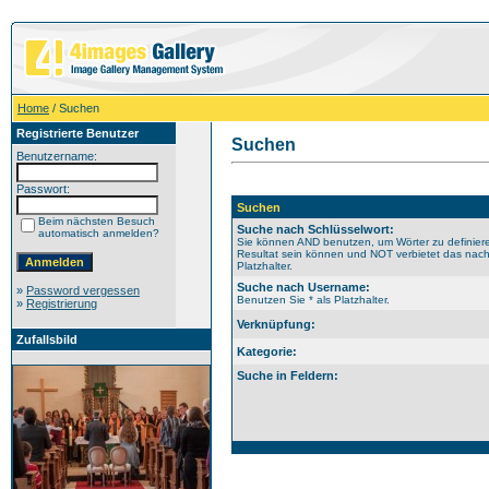
Home
/ Suchen
Registrierte Benutzer
Suchen
Benutzername:
Passwort:
Suchen
Beim nächsten Besuch
Suche nach Schlüsselwort:
automatisch anmelden?
Sie können AND benutzen, um Wörter zu definiere
Resultat sein können und NOT verbietet das nach
Platzhalter.
Suche nach Username:
»
Password vergessen
Benutzen Sie * als Platzhalter.
»
Registrierung
Verknüpfung:
Zufallsbild
Kategorie:
Suche in Feldern: