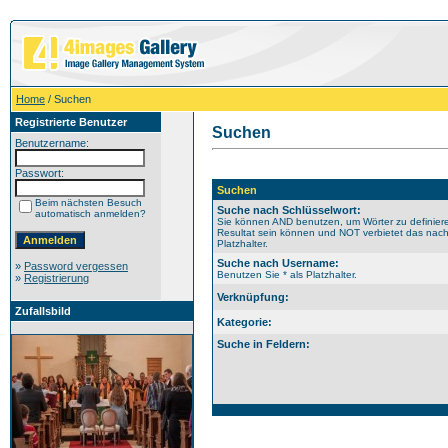
Home
/ Suchen
Registrierte Benutzer
Suchen
Benutzername:
Passwort:
Suchen
Beim nächsten Besuch
Suche nach Schlüsselwort:
automatisch anmelden?
Sie können AND benutzen, um Wörter zu definiere
Resultat sein können und NOT verbietet das nach
Platzhalter.
Suche nach Username:
»
Password vergessen
Benutzen Sie * als Platzhalter.
»
Registrierung
Verknüpfung:
Zufallsbild
Kategorie:
Suche in Feldern: