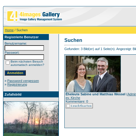
Home
/ Suchen
Registrierte Benutzer
Suchen
Benutzername:
Gefunden: 3 Bild(er) auf 1 Seite(n). Angezeigt: Bil
Passwort:
Beim nächsten Besuch
automatisch anmelden?
»
Password vergessen
»
Registrierung
Eheleute Sabine und Matthias Wessel
(
Admi
Zufallsbild
ev. Kirche
Kommentare: 0