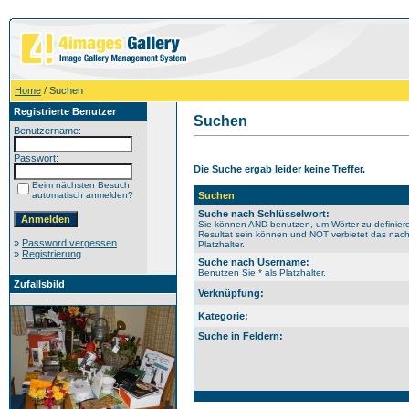
Home
/ Suchen
Registrierte Benutzer
Suchen
Benutzername:
Passwort:
Die Suche ergab leider keine Treffer.
Beim nächsten Besuch
automatisch anmelden?
Suchen
Suche nach Schlüsselwort:
Sie können AND benutzen, um Wörter zu definiere
Resultat sein können und NOT verbietet das nach
»
Password vergessen
Platzhalter.
»
Registrierung
Suche nach Username:
Benutzen Sie * als Platzhalter.
Zufallsbild
Verknüpfung:
Kategorie:
Suche in Feldern: