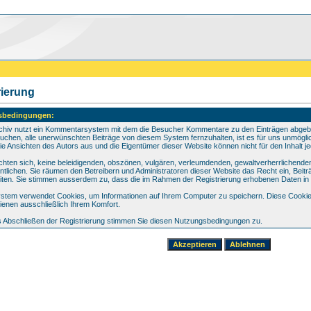
rierung
sbedingungen:
chiv nutzt ein Kommentarsystem mit dem die Besucher Kommentare zu den Einträgen abgebe
uchen, alle unerwünschten Beiträge von diesem System fernzuhalten, ist es für uns unmöglich,
ie Ansichten des Autors aus und die Eigentümer dieser Website können nicht für den Inhalt j
lichten sich, keine beleidigenden, obszönen, vulgären, verleumdenden, gewaltverherrlichend
entlichen. Sie räumen den Betreibern und Administratoren dieser Website das Recht ein, Be
iten. Sie stimmen ausserdem zu, dass die im Rahmen der Registrierung erhobenen Daten in
stem verwendet Cookies, um Informationen auf Ihrem Computer zu speichern. Diese Cookies 
ienen ausschließlich Ihrem Komfort.
 Abschließen der Registrierung stimmen Sie diesen Nutzungsbedingungen zu.