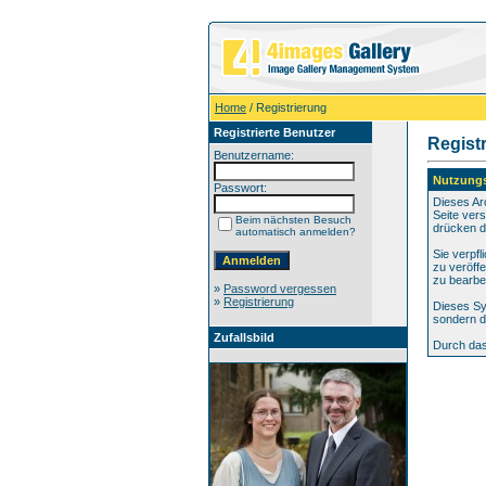
Home
/ Registrierung
Registrierte Benutzer
Regist
Benutzername:
Nutzung
Passwort:
Dieses Ar
Seite vers
Beim nächsten Besuch
drücken d
automatisch anmelden?
Sie verpf
zu veröff
zu bearbe
»
Password vergessen
»
Registrierung
Dieses Sy
sondern d
Zufallsbild
Durch das