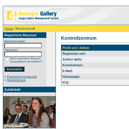
Home
/ Benutzerprofil
Registrierte Benutzer
Kontrollzentrum
Benutzername:
Profil von: Admin
Passwort:
Registriert seit:
Beim nächsten Besuch
Zuletzt aktiv:
automatisch anmelden?
Kommentare:
E-Mail:
»
Password vergessen
Homepage:
»
Registrierung
ICQ:
Zufallsbild