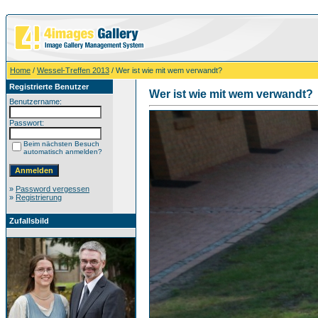
Home
/
Wessel-Treffen 2013
/ Wer ist wie mit wem verwandt?
Registrierte Benutzer
Wer ist wie mit wem verwandt?
Benutzername:
Passwort:
Beim nächsten Besuch
automatisch anmelden?
»
Password vergessen
»
Registrierung
Zufallsbild