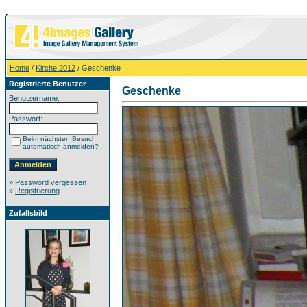
Home
/
Kirche 2012
/ Geschenke
Registrierte Benutzer
Geschenke
Benutzername:
Passwort:
Beim nächsten Besuch
automatisch anmelden?
»
Password vergessen
»
Registrierung
Zufallsbild