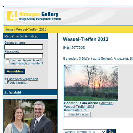
Home
/ Wessel-Treffen 2013
Registrierte Benutzer
Wessel-Treffen 2013
Benutzername:
(Hits: 2077206)
Passwort:
Gefunden: 3 Bild(er) auf 1 Seite(n). Angezeigt: Bil
Beim nächsten Besuch
automatisch anmelden?
»
Password vergessen
»
Registrierung
Zufallsbild
Bootshaus am Abend
(
Matthias
)
Wessel-Treffen 2013
Kommentare: 2