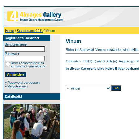
Home
/
Standesamt 2011
/ Vinum
Registrierte Benutzer
Vinum
Benutzername:
Bilder im Stadtwald-Vinum entstanden sind. (Hits
Passwort:
Gefunden: 0 Bild(er) auf 0 Seite(n). Angezeigt: Bil
Beim nächsten Besuch
automatisch anmelden?
In dieser Kategorie sind keine Bilder vorhan
»
Password vergessen
»
Registrierung
Zufallsbild